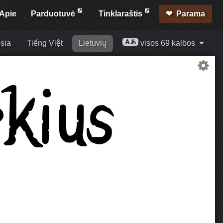
Apie
Parduotuvė
Tinklaraštis
Parama
sia
Tiếng Việt
Lietuvių
visos 69 kalbos