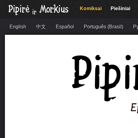
Komiksai
Piešiniai
English
中文
Español
Português (Brasil)
Р