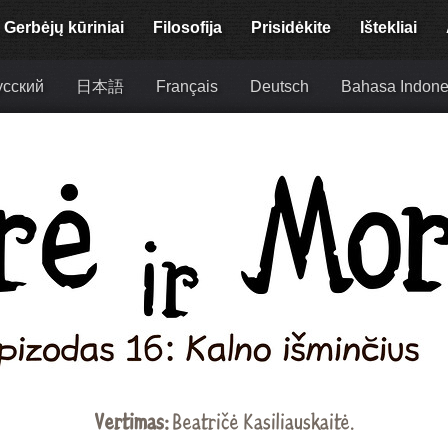
Gerbėjų kūriniai
Filosofija
Prisidėkite
Ištekliai
усский
日本語
Français
Deutsch
Bahasa Indone
Vertimas:
Beatričė Kasiliauskaitė
.