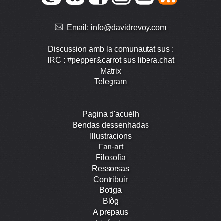
Email:
info@davidrevoy.com
Discussion amb la comunautat sus :
IRC : #pepper&carrot sus libera.chat
Matrix
Telegram
Pagina d'acuèlh
Bendas dessenhadas
Illustracions
Fan-art
Filosofia
Ressorsas
Contribuir
Botiga
Blòg
A prepaus