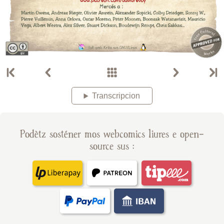
Transcripcion
Podètz sosténer mos webcomics liures e open-
source sus :