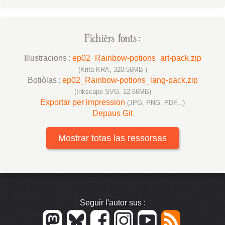
Fichièrs fonts :
Illustracions :
ep02_Rainbow-potions_art-pack.zip
(Krita KRA, 320.56MB )
Botiòlas :
ep02_Rainbow-potions_lang-pack.zip
(Inkscape SVG, 12.66MB)
Exportar per impression
(JPG, PNG, PDF...)
Depaus Git
Mostrar totas las ressorsas
Seguir l'autor sus :