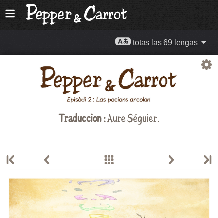
totas las 69 lengas
Traduccion :
Aure Séguier.