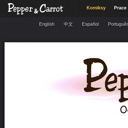
Komiksy
Prace
English
中文
Español
Português