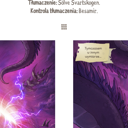
Tłumaczenie:
Sölve Svartskogen
.
Kontrola tłumaczenia:
Besamir.