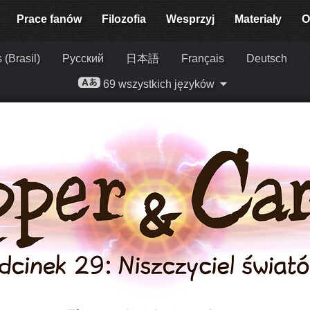
Prace fanów
Filozofia
Wesprzyj
Materiały
O
 (Brasil)
Русский
日本語
Français
Deutsch
69 wszystkich języków