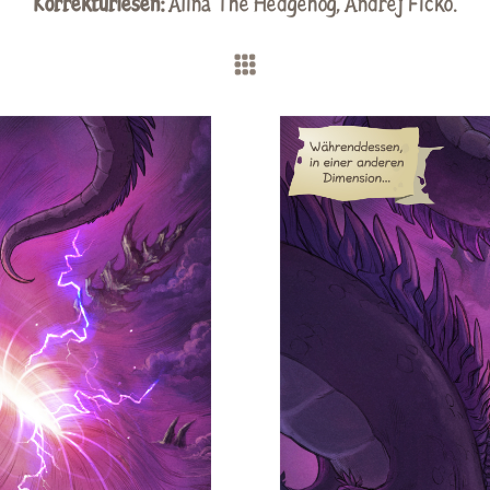
Korrekturlesen:
Alina The Hedgehog,
Andrej Ficko
.