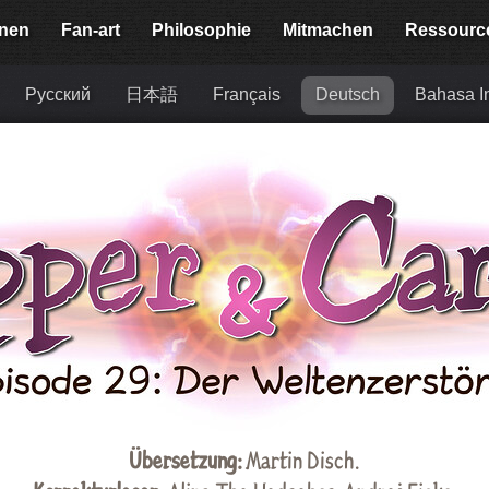
onen
Fan-art
Philosophie
Mitmachen
Ressourc
Русский
日本語
Français
Deutsch
Bahasa I
Übersetzung:
Martin Disch
.