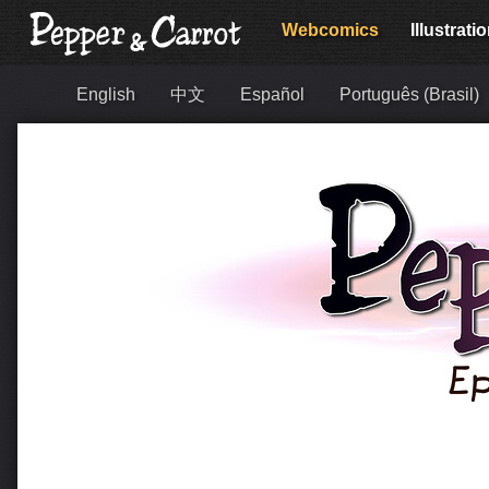
Webcomics
Illustrati
English
中文
Español
Português (Brasil)