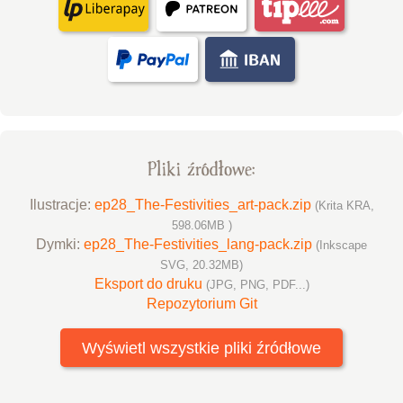
Pliki źródłowe:
Ilustracje:
ep28_The-Festivities_art-pack.zip
(Krita KRA,
598.06MB )
Dymki:
ep28_The-Festivities_lang-pack.zip
(Inkscape
SVG, 20.32MB)
Eksport do druku
(JPG, PNG, PDF...)
Repozytorium Git
Wyświetl wszystkie pliki źródłowe