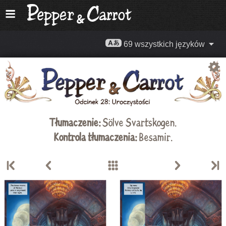
69 wszystkich języków
Tłumaczenie:
Sölve Svartskogen
.
Kontrola tłumaczenia:
Besamir.