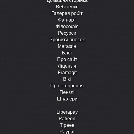
Домашня сторінка
Вебкомікс
Галерея робіт
Фан-арт
Філософія
Ресурси
Зробити внесок
Магазин
Блог
Про сайт
Ліцензія
Framagit
Вікі
Про створення
Пензлі
Шпалери
Liberapay
Patreon
Tipeee
Paypal