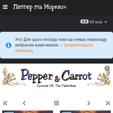
69 мов
Упс! Для цього епізоду поки що немає перекладу
вибраною вами мовою.
+ Запропонувати
переклад