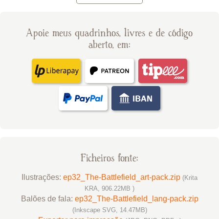
Apoie meus quadrinhos, livres e de código
aberto, em:
Ficheiros fonte:
Ilustrações:
ep32_The-Battlefield_art-pack.zip
(Krita
KRA, 906.22MB )
Balões de fala:
ep32_The-Battlefield_lang-pack.zip
(Inkscape SVG, 14.47MB)