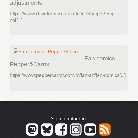
adjustments
https://www.davidrevoy.com/article766/ep32-wip-
col[...]
Fan comics -
Pepper&Carrot
https://www.peppercarrot.com/pt/fan-art/fan-comics[...]
Siga o autor em: