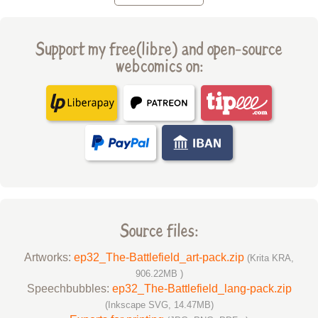
Support my free(libre) and open-source
webcomics on:
Source files:
Artworks:
ep32_The-Battlefield_art-pack.zip
(Krita KRA,
906.22MB )
Speechbubbles:
ep32_The-Battlefield_lang-pack.zip
(Inkscape SVG, 14.47MB)