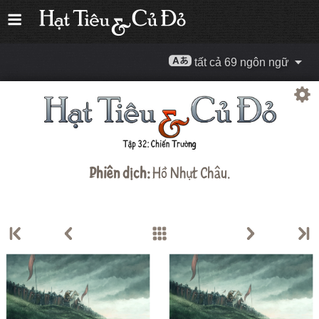
tất cả 69 ngôn ngữ
Phiên dịch:
Hồ Nhựt Châu
.