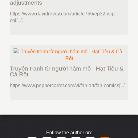
adjustments
https://www.davidrevoy.com/article766/ep32-wip-
col[...]
Truyện tranh từ người hâm mộ - Hạt Tiêu &
Cà Rốt
https://www.peppercarrot.com/vi/fan-art/fan-comics[...]
Follow the author on: