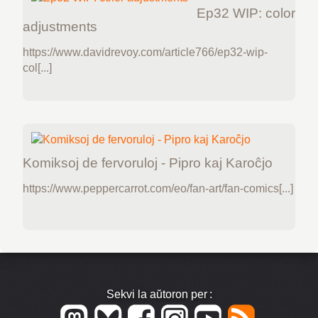
Ep32 WIP: color
adjustments
https://www.davidrevoy.com/article766/ep32-wip-
col[...]
Komiksoj de fervoruloj - Pipro kaj Karoĉjo
https://www.peppercarrot.com/eo/fan-art/fan-comics[...]
Sekvi la aŭtoron per :