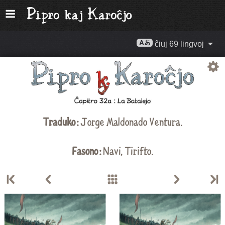
ĉiuj 69 lingvoj
Traduko :
Jorge Maldonado Ventura
.
Fasono :
Navi,
Tirifto
.