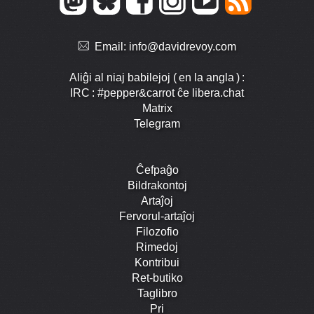
Email:
info@davidrevoy.com
Aliĝi al niaj babilejoj ( en la angla ) :
IRC : #pepper&carrot ĉe libera.chat
Matrix
Telegram
Ĉefpaĝo
Bildrakontoj
Artaĵoj
Fervorul-artaĵoj
Filozofio
Rimedoj
Kontribui
Ret-butiko
Taglibro
Pri