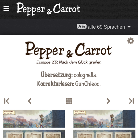
alle 69 Sprachen
Übersetzung:
colognella.
Korrekturlesen:
GunChleoc
.