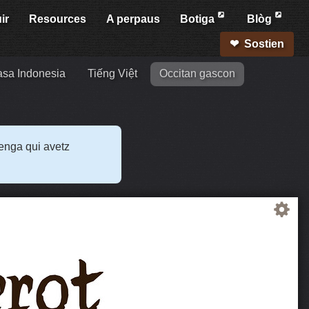
ir
Resources
A perpaus
Botiga
Blòg
Sostien
sa Indonesia
Tiếng Việt
Occitan gascon
lenga qui avetz