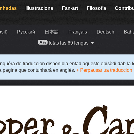
enhadas
Illustracions
Fan-art
Filosofia
Contribu
sil)
Русский
日本語
Français
Deutsch
Baha
totas las 69 lengas
enqüèra de traduccion disponibla entad aqueste episòdi dab la 
a pagina que contunharà en anglés.
+ Perpausar ua traduccion