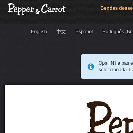
Bendas dess
English
中文
Español
Português (Bra
Ops ! N'i a pas 
seleccionada. L