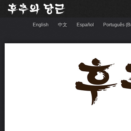
English
中文
Español
Português (Br