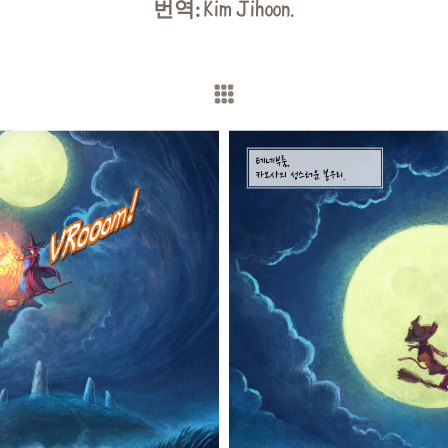
번역:
Kim Jihoon
.