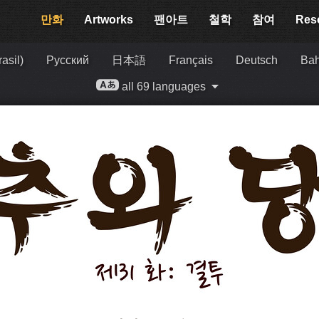
만화
Artworks
팬아트
철학
참여
Res
asil)
Русский
日本語
Français
Deutsch
Bah
all 69 languages