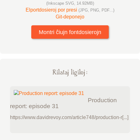
(Inkscape SVG, 14.92MB)
Elportdosieroj por presi
(JPG, PNG, PDF...)
Git-deponejo
Montri ĉiujn fontdosierojn
Rilataj ligiloj :
Production
report: episode 31
https://www.davidrevoy.com/article748/production-r[...]