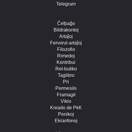
Telegram
Ĉefpaĝo
Bildrakontoj
Artaĵoj
Fervorul-artaĵoj
Filozofio
Rimedoj
Kontribui
Ret-butiko
Taglibro
Pri
Permesilo
Framagit
Vikio
Kreado de PkK
Penikoj
Ekranfonoj