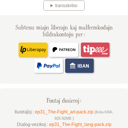
transskribo
Subtenu miajn liberajn kaj malfermkodajn
bildrakontojn per :
Fontaj dosieroj :
Ilustraĵoj :
ep31_The-Fight_art-pack.zip
(Krita KRA,
925.92MB )
Dialog-vezikoj :
ep31_The-Fight_lang-pack.zip