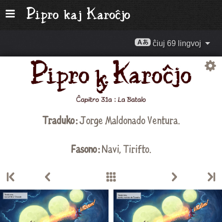
ĉiuj 69 lingvoj
Traduko :
Jorge Maldonado Ventura
.
Fasono :
Navi,
Tirifto
.