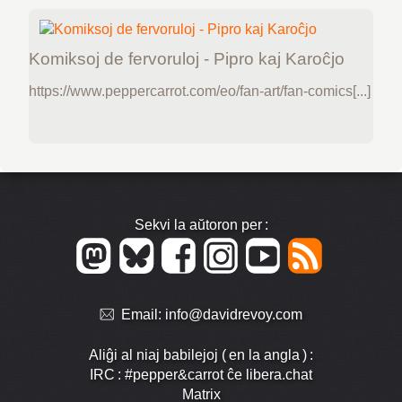
Komiksoj de fervoruloj - Pipro kaj Karoĉjo
https://www.peppercarrot.com/eo/fan-art/fan-comics[...]
Sekvi la aŭtoron per :
Email:
info@davidrevoy.com
Aliĝi al niaj babilejoj ( en la angla ) :
IRC : #pepper&carrot ĉe libera.chat
Matrix