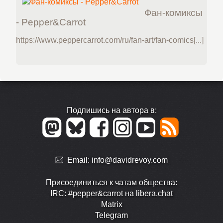
Фан-комиксы
- Pepper&Carrot
https://www.peppercarrot.com/ru/fan-art/fan-comics[...]
Подпишись на автора в:
Email:
info@davidrevoy.com
Присоединиться к чатам общества:
IRC: #pepper&carrot на libera.chat
Matrix
Telegram