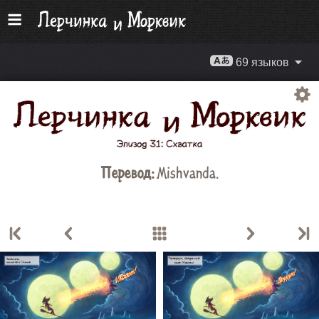
69 языков
Перевод:
Mishvanda
.