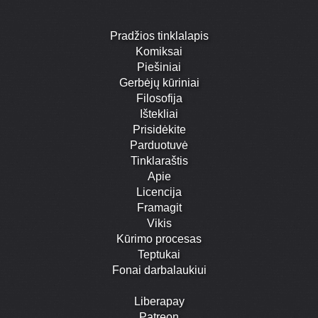
Pradžios tinklalapis
Komiksai
Piešiniai
Gerbėjų kūriniai
Filosofija
Ištekliai
Prisidėkite
Parduotuvė
Tinklaraštis
Apie
Licencija
Framagit
Vikis
Kūrimo procesas
Teptukai
Fonai darbalaukiui
Liberapay
Patreon