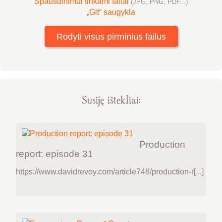
Spausdinimui tinkami failai
(JPG, PNG, PDF...)
„Git“ saugykla
Rodyti visus pirminius failus
Susiję ištekliai:
Production
report: episode 31
https://www.davidrevoy.com/article748/production-r[...]