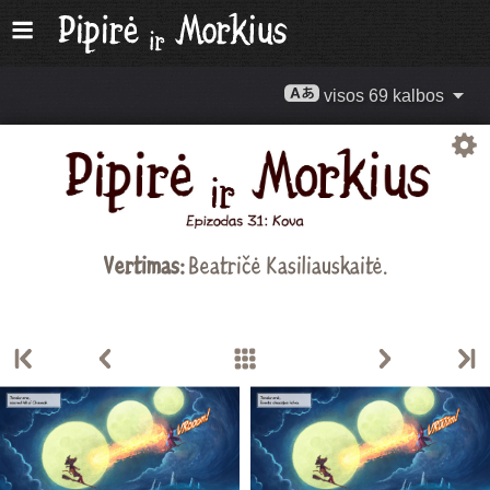
visos 69 kalbos
Vertimas:
Beatričė Kasiliauskaitė
.