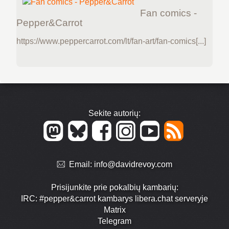
Fan comics -
Pepper&Carrot
https://www.peppercarrot.com/lt/fan-art/fan-comics[...]
Sekite autorių:
Email:
info@davidrevoy.com
Prisijunkite prie pokalbių kambarių:
IRC: #pepper&carrot kambarys libera.chat serveryje
Matrix
Telegram