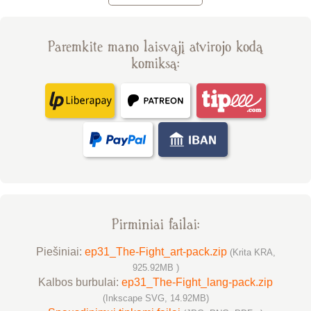
Paremkite mano laisvąjį atvirojo kodą
komiksą:
Pirminiai failai:
Piešiniai:
ep31_The-Fight_art-pack.zip
(Krita KRA,
925.92MB )
Kalbos burbulai:
ep31_The-Fight_lang-pack.zip
(Inkscape SVG, 14.92MB)