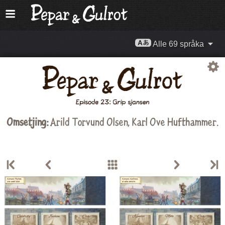
Alle 69 språka
Omsetjing:
Arild Torvund Olsen
,
Karl Ove Hufthammer
.