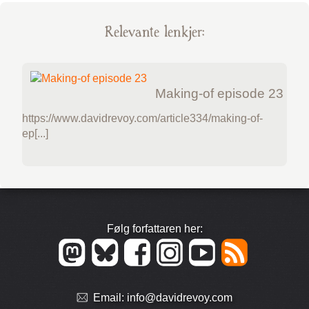
Relevante lenkjer:
Making-of episode 23
https://www.davidrevoy.com/article334/making-of-
ep[...]
Følg forfattaren her:
Email:
info@davidrevoy.com