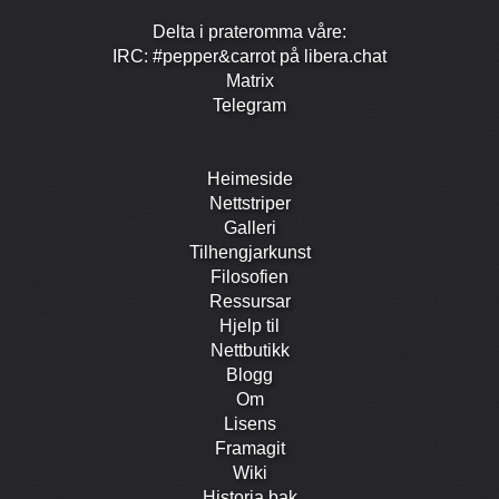
Delta i prate­romma våre:
IRC: #pepper&carrot på libera.chat
Matrix
Telegram
Heimeside
Nett­striper
Galleri
Tilhengjar­kunst
Filosofien
Ressursar
Hjelp til
Nett­butikk
Blogg
Om
Lisens
Framagit
Wiki
Historia bak