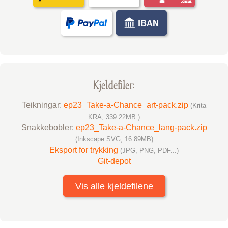
Kjelde­filer:
Teikningar:
ep23_Take-a-Chance_art-pack.zip
(Krita
KRA, 339.22MB )
Snakke­bobler:
ep23_Take-a-Chance_lang-pack.zip
(Inkscape SVG, 16.89MB)
Eksport for trykking
(JPG, PNG, PDF...)
Git-depot
Vis alle kjeldefilene