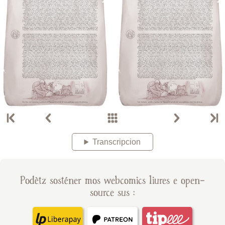
Transcripcion
Podètz sosténer mos webcomics liures e open-
source sus :