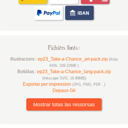
Fichièrs fonts :
Illustracions :
ep23_Take-a-Chance_art-pack.zip
(Krita
KRA, 339.22MB )
Botiòlas :
ep23_Take-a-Chance_lang-pack.zip
(Inkscape SVG, 16.89MB)
Exportar per impression
(JPG, PNG, PDF...)
Depaus Git
Mostrar totas las ressorsas