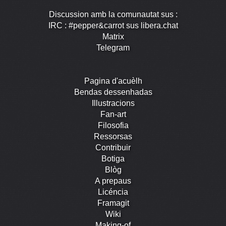
Discussion amb la comunautat sus :
IRC : #pepper&carrot sus libera.chat
Matrix
Telegram
Pagina d'acuèlh
Bendas dessenhadas
Illustracions
Fan-art
Filosofia
Ressorsas
Contribuir
Botiga
Blòg
A prepaus
Licéncia
Framagit
Wiki
Making-of