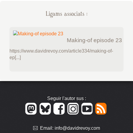
Ligams associats :
Making-of episode 23
https://www.davidrevoy.com/article334/making-of-
ep[...]
Seguir l'autor sus :
Email:
info@davidrevoy.com