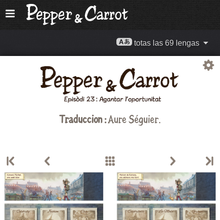
totas las 69 lengas
Traduccion :
Aure Séguier.