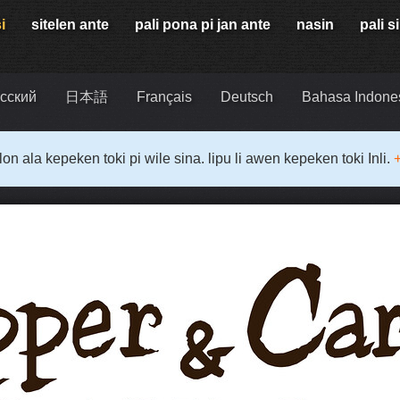
i
sitelen ante
pali pona pi jan ante
nasin
pali s
сский
日本語
Français
Deutsch
Bahasa Indone
i lon ala kepeken toki pi wile sina. lipu li awen kepeken toki Inli.
+