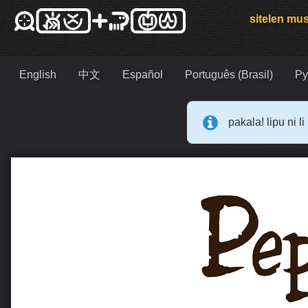
sitelen mus
English
中文
Español
Português (Brasil)
Ру
pakala! lipu ni l