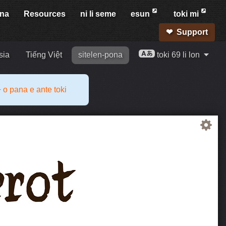
ina
Resources
ni li seme
esun
toki mi
Support
sia
Tiếng Việt
sitelen-pona
toki 69 li lon
 o pana e ante toki