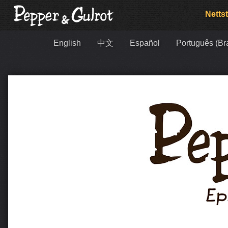
Nettst
English
中文
Español
Português (Bra