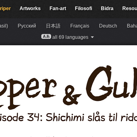
riper
Artworks
Fan-art
Filosofi
Bidra
Resou
sil)
Русский
日本語
Français
Deutsch
Baha
all 69 languages