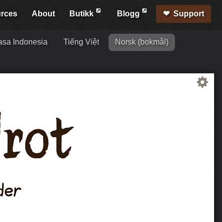
rces
About
Butikk
Blogg
Support
sa Indonesia
Tiếng Việt
Norsk (bokmål)