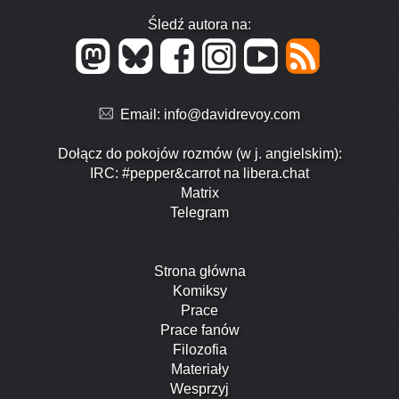
Śledź autora na:
Email:
info@davidrevoy.com
Dołącz do pokojów rozmów (w j. angielskim):
IRC: #pepper&carrot na libera.chat
Matrix
Telegram
Strona główna
Komiksy
Prace
Prace fanów
Filozofia
Materiały
Wesprzyj