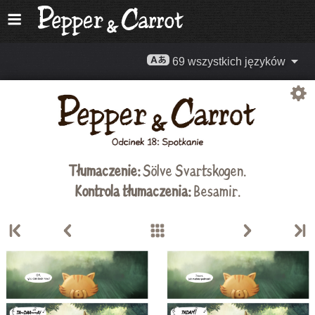
69 wszystkich języków
Tłumaczenie:
Sölve Svartskogen
.
Kontrola tłumaczenia:
Besamir.