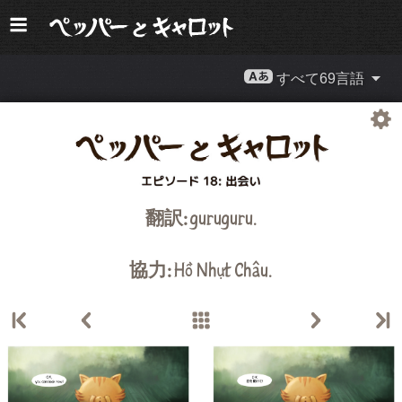
すべて69言語
翻訳:
guruguru
.
協力:
Hồ Nhựt Châu
.