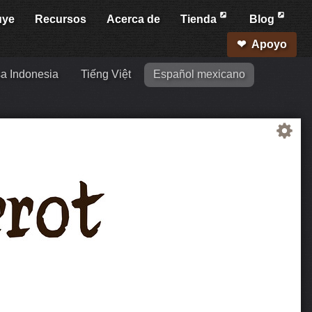
uye
Recursos
Acerca de
Tienda
Blog
Apoyo
a Indonesia
Tiếng Việt
Español mexicano