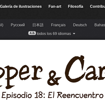
Galería de ilustraciones
Fan-art
Filosofía
Contrib
il)
Русский
日本語
Français
Deutsch
Bahas
todos los 69 idiomas