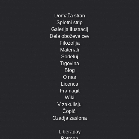
Domača stran
Spletni strip
Galerija ilustracij
Dela oboževalcev
Filozofija
Materiali
Sodeluj
Trgovina
Blog
O nas
Licenca
Framagit
Wiki
V zakulisju
Čopiči
Ozadja zaslona
Liberapay
Patreon