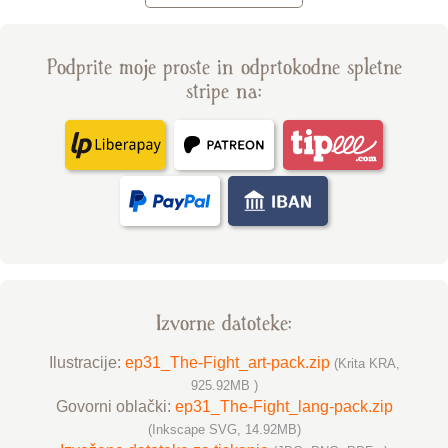
Podprite moje proste in odprtokodne spletne
stripe na:
Izvorne datoteke:
Ilustracije:
ep31_The-Fight_art-pack.zip
(Krita KRA,
925.92MB )
Govorni oblački:
ep31_The-Fight_lang-pack.zip
(Inkscape SVG, 14.92MB)