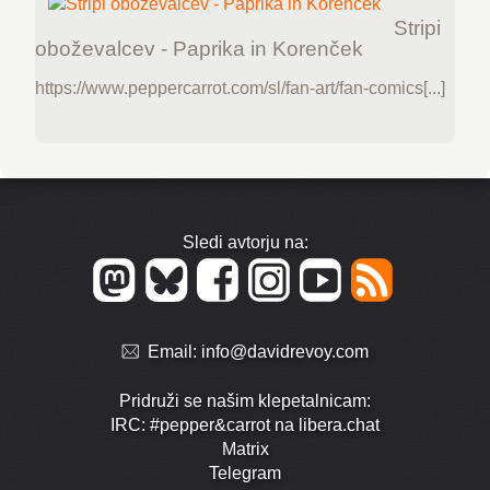
Stripi
oboževalcev - Paprika in Korenček
https://www.peppercarrot.com/sl/fan-art/fan-comics[...]
Sledi avtorju na:
Email:
info@davidrevoy.com
Pridruži se našim klepetalnicam:
IRC: #pepper&carrot na libera.chat
Matrix
Telegram