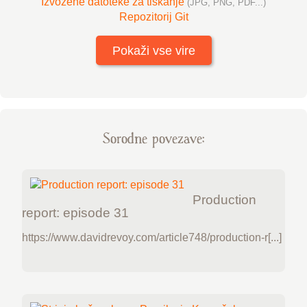
Izvožene datoteke za tiskanje
(JPG, PNG, PDF...)
Repozitorij Git
Pokaži vse vire
Sorodne povezave:
Production
report: episode 31
https://www.davidrevoy.com/article748/production-r[...]