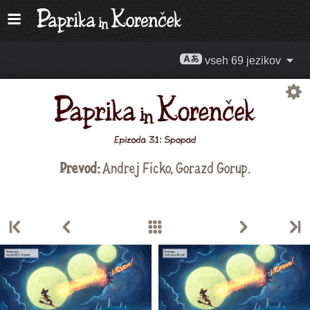
vseh 69 jezikov
Prevod:
Andrej Ficko
,
Gorazd Gorup
.