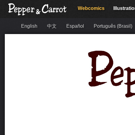
Webcomics
Illustrati
English
中文
Español
Português (Brasil)