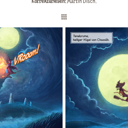
Korrekturlesen:
Martin Disch
.