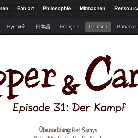
onen
Fan-art
Philosophie
Mitmachen
Ressourc
Русский
日本語
Français
Deutsch
Bahasa I
Übersetzung:
Ret Samys
.