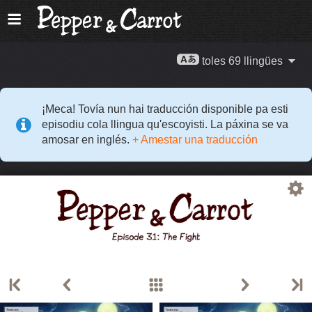
toles 69 llingües
¡Meca! Tovía nun hai traducción disponible pa esti
episodiu cola llingua qu'escoyisti. La páxina se va
amosar en inglés.
+ Amestar una traducción