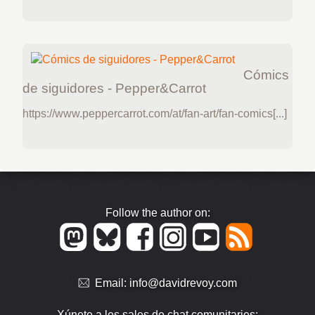
Cómics
de siguidores - Pepper&Carrot
https://www.peppercarrot.com/at/fan-art/fan-comics[...]
Follow the author on:
Email:
info@davidrevoy.com
Xúnete a les sales de chat comunitaries: