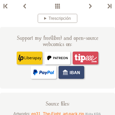
Trescripción
Support my free(libre) and open-source
webcomics on:
Source files:
Artworks:
ep31_The-Fight_art-pack.zip
(Krita KRA,