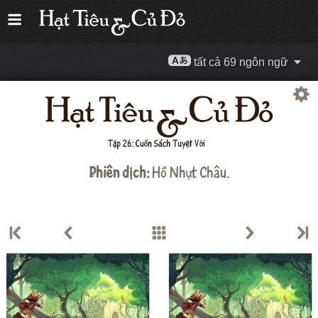
tất cả 69 ngôn ngữ
Phiên dịch:
Hồ Nhựt Châu
.