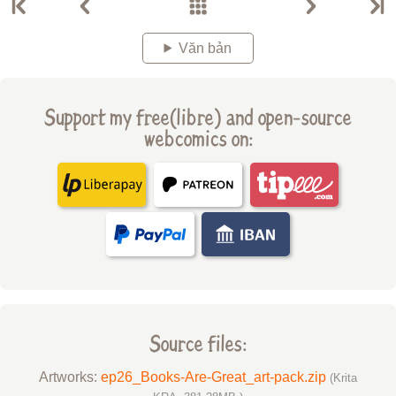
Văn bản
Support my free(libre) and open-source
webcomics on:
Source files:
Artworks:
ep26_Books-Are-Great_art-pack.zip
(Krita