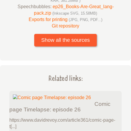
KRA, 381.28MB )
Speechbubbles:
ep26_Books-Are-Great_lang-
pack.zip
(Inkscape SVG, 15.58MB)
Exports for printing
(JPG, PNG, PDF...)
Git repository
Show all the sources
Related links:
Comic
page Timelapse: episode 26
https://www.davidrevoy.com/article361/comic-page-
t[...]