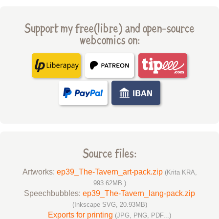
Support my free(libre) and open-source
webcomics on:
Source files:
Artworks:
ep39_The-Tavern_art-pack.zip
(Krita KRA,
993.62MB )
Speechbubbles:
ep39_The-Tavern_lang-pack.zip
(Inkscape SVG, 20.93MB)
Exports for printing
(JPG, PNG, PDF...)