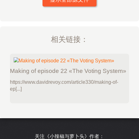
相关链接：
Making of episode 22 «The Voting System»
https://www.davidrevoy.com/article330/making-of-
ep[...]
关注《小辣椒与萝卜头》作者：