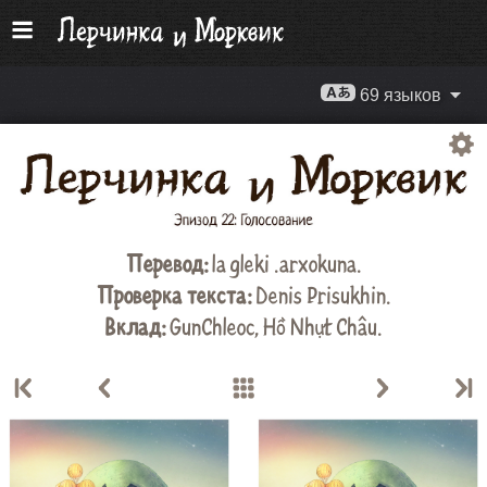
69 языков
Перевод:
la gleki .arxokuna
.
Проверка текста:
Denis Prisukhin
.
Вклад:
GunChleoc
,
Hồ Nhựt Châu
.