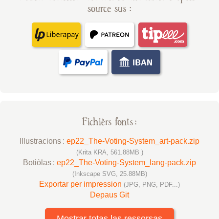
source sus :
Fichièrs fonts :
Illustracions :
ep22_The-Voting-System_art-pack.zip
(Krita KRA, 561.88MB )
Botiòlas :
ep22_The-Voting-System_lang-pack.zip
(Inkscape SVG, 25.88MB)
Exportar per impression
(JPG, PNG, PDF...)
Depaus Git
Mostrar totas las ressorsas