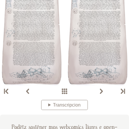
Transcripcion
Podètz sosténer mos webcomics liures e open-