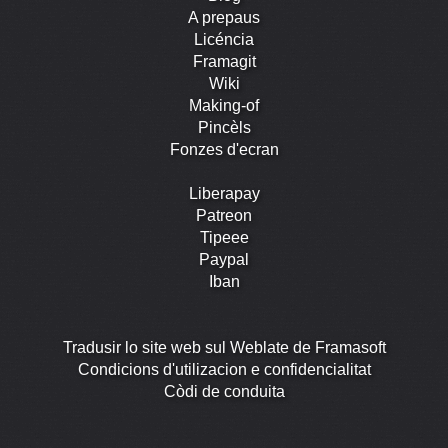
A prepaus
Licéncia
Framagit
Wiki
Making-of
Pincèls
Fonzes d'ecran
Liberapay
Patreon
Tipeee
Paypal
Iban
Tradusir lo site web sul Weblate de Framasoft
Condicions d'utilizacion e confidencialitat
Còdi de conduita