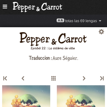
totas las 69 lengas
Traduccion :
Aure Séguier.