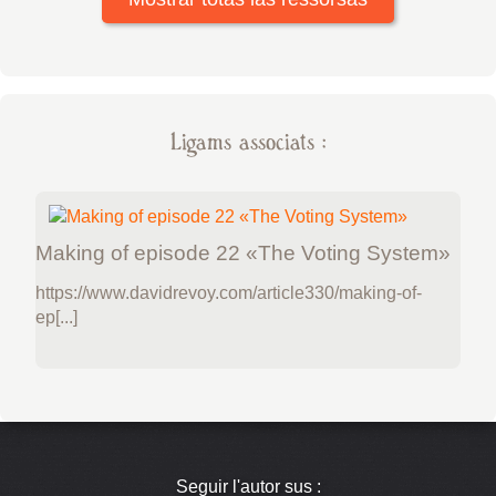
Ligams associats :
Making of episode 22 «The Voting System»
https://www.davidrevoy.com/article330/making-of-
ep[...]
Seguir l'autor sus :