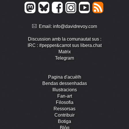
Email:
info@davidrevoy.com
Discussion amb la comunautat sus :
IRC : #pepper&carrot sus libera.chat
Matrix
Telegram
Pagina d'acuèlh
Bendas dessenhadas
Illustracions
Fan-art
Filosofia
Ressorsas
Contribuir
Botiga
Blòg