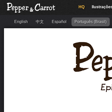
HQ
Ilustraçõe
English
中文
Español
Português (Brasil)