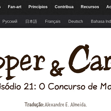
s
Fan-art
Princípios
Contribua
Recursos
Ac
Русский
日本語
Français
Deutsch
Bahasa Ind
Tradução:
Alexandre E. Almeida
.