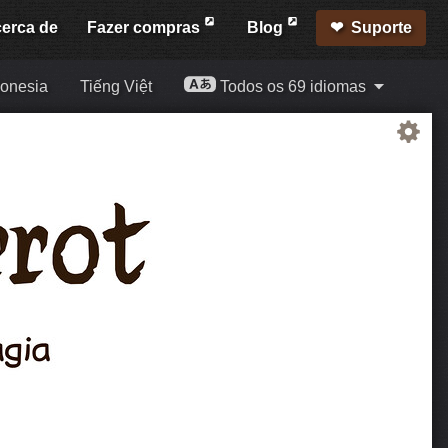
erca de
Fazer compras
Blog
Suporte
onesia
Tiếng Việt
Todos os 69 idiomas