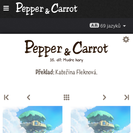
69 jazyků
Překlad:
Kateřina Fleknová
.