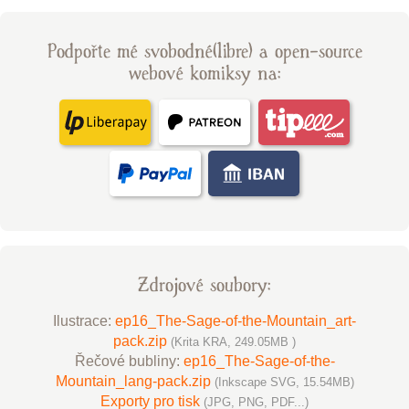
Podpořte mé svobodné(libre) a open-source
webové komiksy na:
Zdrojové soubory:
Ilustrace:
ep16_The-Sage-of-the-Mountain_art-
pack.zip
(Krita KRA, 249.05MB )
Řečové bubliny:
ep16_The-Sage-of-the-
Mountain_lang-pack.zip
(Inkscape SVG, 15.54MB)
Exporty pro tisk
(JPG, PNG, PDF...)