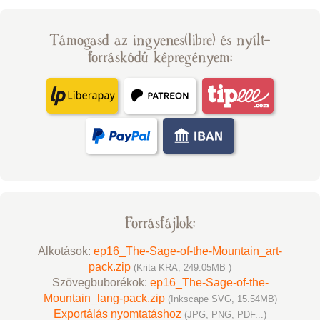
Támogasd az ingyenes(libre) és nyílt-
forráskódú képregényem:
Forrásfájlok:
Alkotások:
ep16_The-Sage-of-the-Mountain_art-
pack.zip
(Krita KRA, 249.05MB )
Szövegbuborékok:
ep16_The-Sage-of-the-
Mountain_lang-pack.zip
(Inkscape SVG, 15.54MB)
Exportálás nyomtatáshoz
(JPG, PNG, PDF...)