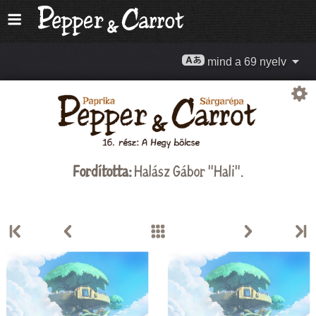
mind a 69 nyelv
Fordította:
Halász Gábor "Hali"
.