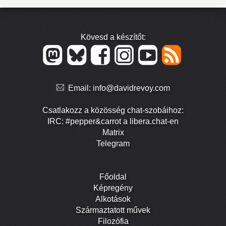
Kövesd a készítőt:
Email:
info@davidrevoy.com
Csatlakozz a közösség chat-szobáihoz:
IRC: #pepper&carrot a libera.chat-en
Matrix
Telegram
Főoldal
Képregény
Alkotások
Származtatott művek
Filozófia