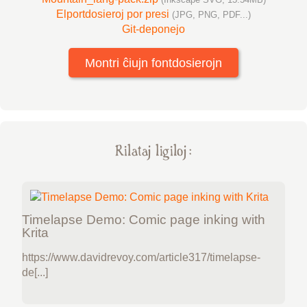
Elportdosieroj por presi
(JPG, PNG, PDF...)
Git-deponejo
Montri ĉiujn fontdosierojn
Rilataj ligiloj :
Timelapse Demo: Comic page inking with
Krita
https://www.davidrevoy.com/article317/timelapse-
de[...]