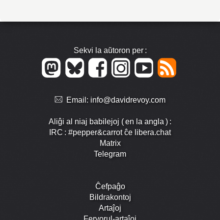
Sekvi la aŭtoron per :
Email:
info@davidrevoy.com
Aliĝi al niaj babilejoj ( en la angla ) :
IRC : #pepper&carrot ĉe libera.chat
Matrix
Telegram
Ĉefpaĝo
Bildrakontoj
Artaĵoj
Fervorul-artaĵoj