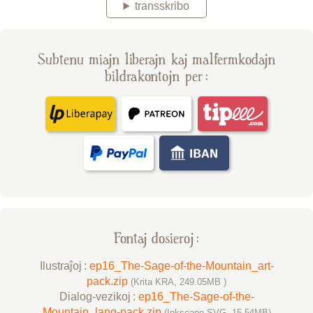
transskribo
Subtenu miajn liberajn kaj malfermkodajn
bildrakontojn per :
Fontaj dosieroj :
Ilustraĵoj :
ep16_The-Sage-of-the-Mountain_art-
pack.zip
(Krita KRA, 249.05MB )
Dialog-vezikoj :
ep16_The-Sage-of-the-
Mountain_lang-pack.zip
(Inkscape SVG, 15.54MB)