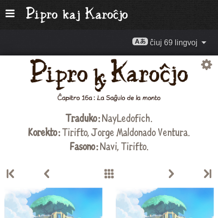
ĉiuj 69 lingvoj
Traduko :
NayLedofich.
Korekto :
Tirifto
,
Jorge Maldonado Ventura
.
Fasono :
Navi,
Tirifto
.