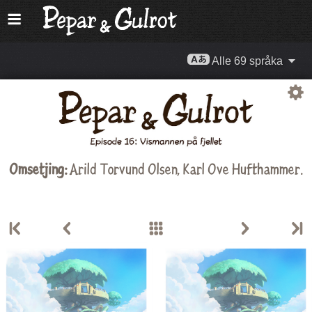
Alle 69 språka
Omsetjing:
Arild Torvund Olsen
,
Karl Ove Hufthammer
.