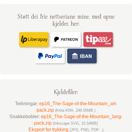
Støtt dei frie nettseriane mine, med opne
kjelder, her:
Kjelde­filer:
Teikningar:
ep16_The-Sage-of-the-Mountain_art-
pack.zip
(Krita KRA, 249.05MB )
Snakke­bobler:
ep16_The-Sage-of-the-Mountain_lang-
pack.zip
(Inkscape SVG, 15.54MB)
Eksport for trykking
(JPG, PNG, PDF...)