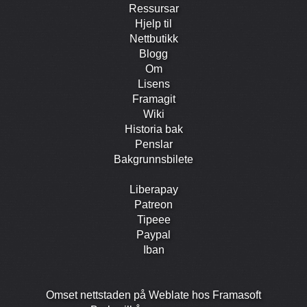
Ressursar
Hjelp til
Nett­butikk
Blogg
Om
Lisens
Framagit
Wiki
Historia bak
Penslar
Bakgrunns­bilete
Liberapay
Patreon
Tipeee
Paypal
Iban
Omset nettstaden på Weblate hos Framasoft