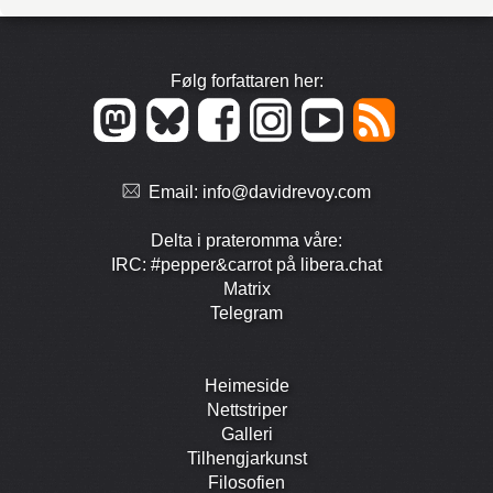
Følg forfattaren her:
Email:
info@davidrevoy.com
Delta i prate­romma våre:
IRC: #pepper&carrot på libera.chat
Matrix
Telegram
Heimeside
Nett­striper
Galleri
Tilhengjar­kunst
Filosofien