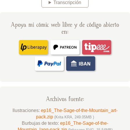
Transcripción
Apoya mi cómic web libre y de código abierto
en:
Archivos fuente:
Ilustraciones:
ep16_The-Sage-of-the-Mountain_art-
pack.zip
(Krita KRA, 249.05MB )
Burbujas de texto:
ep16_The-Sage-of-the-
Mountain_lang-pack.zip
(Inkscape SVG, 15.54MB)