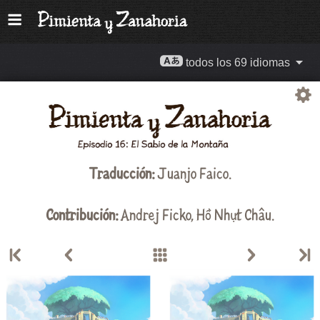
todos los 69 idiomas
Traducción:
Juanjo Faico
.
Contribución:
Andrej Ficko
,
Hồ Nhựt Châu
.