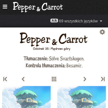
69 wszystkich języków
Tłumaczenie:
Sölve Svartskogen
.
Kontrola tłumaczenia:
Besamir.