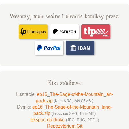
Wesprzyj moje wolne i otwarte komiksy przez:
Pliki źródłowe:
Ilustracje:
ep16_The-Sage-of-the-Mountain_art-
pack.zip
(Krita KRA, 249.05MB )
Dymki:
ep16_The-Sage-of-the-Mountain_lang-
pack.zip
(Inkscape SVG, 15.54MB)
Eksport do druku
(JPG, PNG, PDF...)
Repozytorium Git