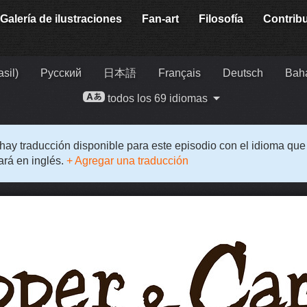
Galería de ilustraciones
Fan-art
Filosofía
Contrib
sil)
Русский
日本語
Français
Deutsch
Baha
todos los 69 idiomas
hay traducción disponible para este episodio con el idioma qu
rá en inglés.
+ Agregar una traducción