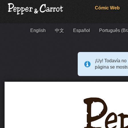
Cómic Web
English
中文
Español
Português (Bra
¡Uy! Todavía no 
página se mostra