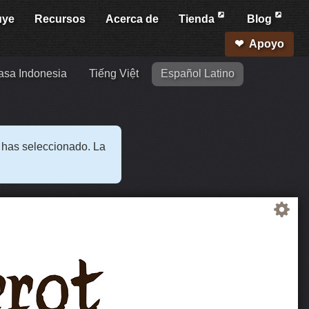
uye
Recursos
Acerca de
Tienda
Blog
Apoyo
sa Indonesia
Tiếng Việt
Español Latino
e has seleccionado. La