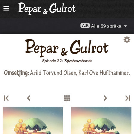
Alle 69 språka
Omsetjing:
Arild Torvund Olsen
,
Karl Ove Hufthammer
.