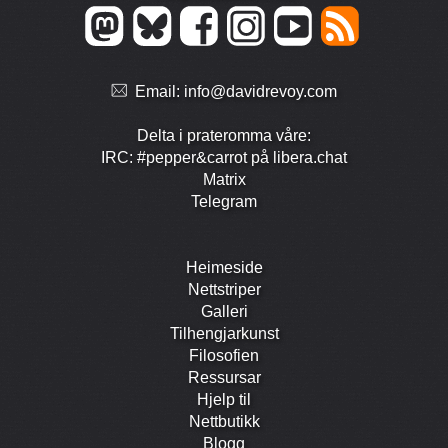
Email:
info@davidrevoy.com
Delta i prate­romma våre:
IRC: #pepper&carrot på libera.chat
Matrix
Telegram
Heimeside
Nett­striper
Galleri
Tilhengjar­kunst
Filosofien
Ressursar
Hjelp til
Nett­butikk
Blogg