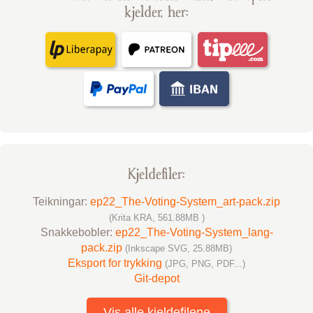
kjelder, her:
Kjelde­filer:
Teikningar:
ep22_The-Voting-System_art-pack.zip
(Krita KRA, 561.88MB )
Snakke­bobler:
ep22_The-Voting-System_lang-
pack.zip
(Inkscape SVG, 25.88MB)
Eksport for trykking
(JPG, PNG, PDF...)
Git-depot
Vis alle kjeldefilene