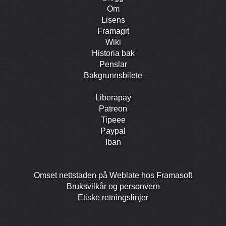
Om
Lisens
Framagit
Wiki
Historia bak
Penslar
Bakgrunns­bilete
Liberapay
Patreon
Tipeee
Paypal
Iban
Omset nettstaden på Weblate hos Framasoft
Bruks­vilkår og person­vern
Etiske retningslinjer