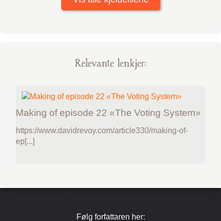
Relevante lenkjer:
Making of episode 22 «The Voting System»
https://www.davidrevoy.com/article330/making-of-
ep[...]
Følg forfattaren her: