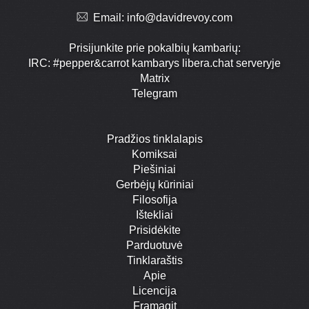
Email:
info@davidrevoy.com
Prisijunkite prie pokalbių kambarių:
IRC: #pepper&carrot kambarys libera.chat serveryje
Matrix
Telegram
Pradžios tinklalapis
Komiksai
Piešiniai
Gerbėjų kūriniai
Filosofija
Ištekliai
Prisidėkite
Parduotuvė
Tinklaraštis
Apie
Licencija
Framagit