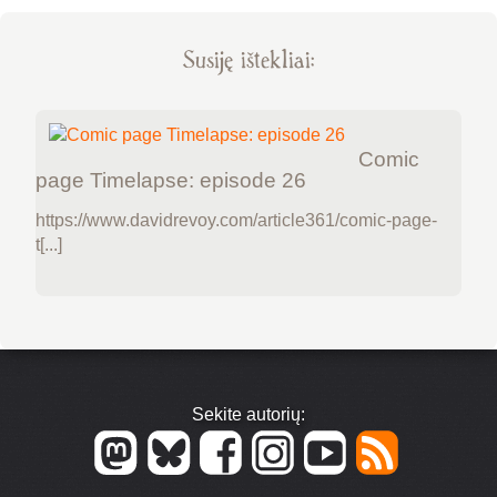
Susiję ištekliai:
Comic
page Timelapse: episode 26
https://www.davidrevoy.com/article361/comic-page-
t[...]
Sekite autorių: