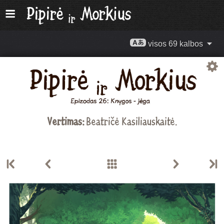
visos 69 kalbos
Vertimas:
Beatričė Kasiliauskaitė
.