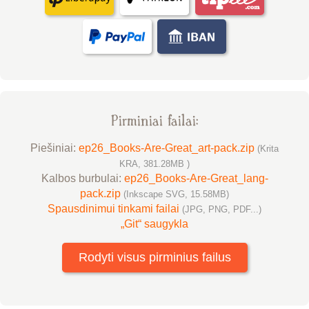
Pirminiai failai:
Piešiniai:
ep26_Books-Are-Great_art-pack.zip
(Krita
KRA, 381.28MB )
Kalbos burbulai:
ep26_Books-Are-Great_lang-
pack.zip
(Inkscape SVG, 15.58MB)
Spausdinimui tinkami failai
(JPG, PNG, PDF...)
„Git“ saugykla
Rodyti visus pirminius failus