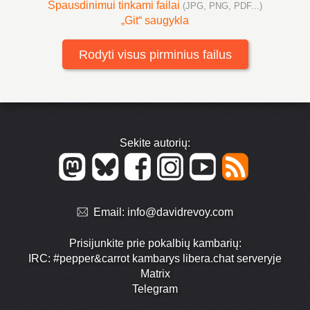
Spausdinimui tinkami failai
(JPG, PNG, PDF...)
„Git“ saugykla
Rodyti visus pirminius failus
Sekite autorių:
Email:
info@davidrevoy.com
Prisijunkite prie pokalbių kambarių:
IRC: #pepper&carrot kambarys libera.chat serveryje
Matrix
Telegram