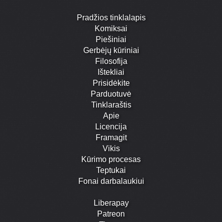
Pradžios tinklalapis
Komiksai
Piešiniai
Gerbėjų kūriniai
Filosofija
Ištekliai
Prisidėkite
Parduotuvė
Tinklaraštis
Apie
Licencija
Framagit
Vikis
Kūrimo procesas
Teptukai
Fonai darbalaukiui
Liberapay
Patreon