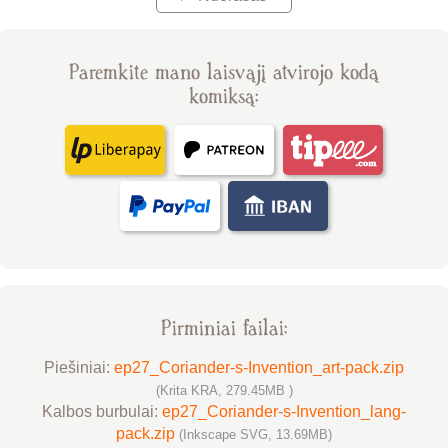
Paremkite mano laisvąjį atvirojo kodą
komiksą:
Pirminiai failai:
Piešiniai:
ep27_Coriander-s-Invention_art-pack.zip
(Krita KRA, 279.45MB )
Kalbos burbulai:
ep27_Coriander-s-Invention_lang-
pack.zip
(Inkscape SVG, 13.69MB)