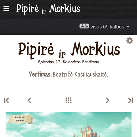
visos 69 kalbos
Vertimas:
Beatričė Kasiliauskaitė
.