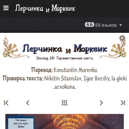
69 языков
Перевод:
Konstantin Morenko
.
Проверка текста:
Nikitin Stanislav
,
Igor Berdiy
,
la gleki
.arxokuna
.