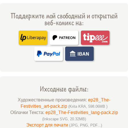
Поддержите мой свободный и открытый
веб-комикс на:
Ихсодные файлы:
Художественные произведения:
ep28_The-
Festivities_art-pack.zip
(Krita KRA, 598.06MB )
Облачки Текста:
ep28_The-Festivities_lang-pack.zip
(Inkscape SVG, 20.32MB)
Экспорт для печати
(JPG, PNG, PDF...)