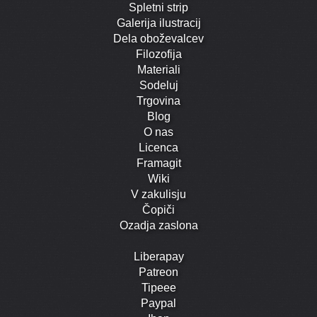
Spletni strip
Galerija ilustracij
Dela oboževalcev
Filozofija
Materiali
Sodeluj
Trgovina
Blog
O nas
Licenca
Framagit
Wiki
V zakulisju
Čopiči
Ozadja zaslona
Liberapay
Patreon
Tipeee
Paypal