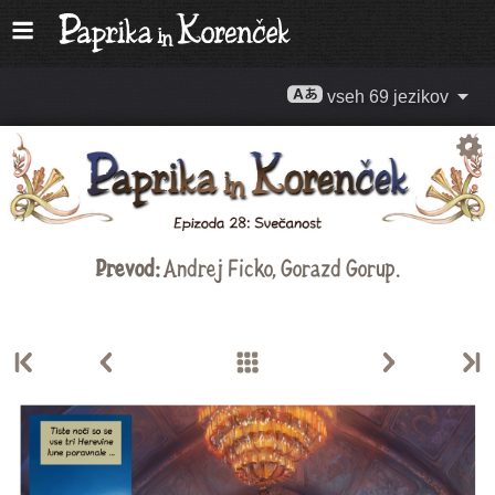
vseh 69 jezikov
Prevod:
Andrej Ficko
,
Gorazd Gorup
.