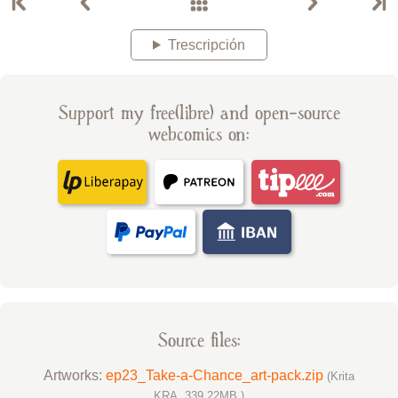
Trescripción
Support my free(libre) and open-source
webcomics on:
Source files:
Artworks:
ep23_Take-a-Chance_art-pack.zip
(Krita
KRA, 339.22MB )