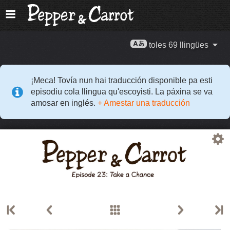
toles 69 llingües
¡Meca! Tovía nun hai traducción disponible pa esti
episodiu cola llingua qu'escoyisti. La páxina se va
amosar en inglés.
+ Amestar una traducción