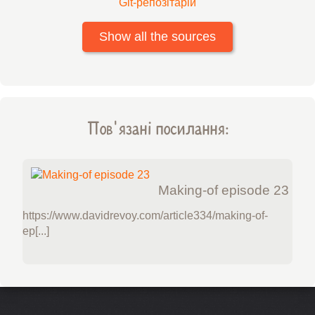
Git-репозітарій
Show all the sources
Пов'язані посилання:
Making-of episode 23
https://www.davidrevoy.com/article334/making-of-
ep[...]