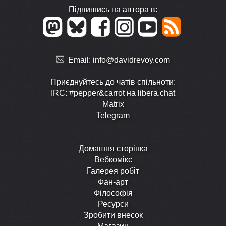
Підпишись на автора в:
Email:
info@davidrevoy.com
Приєднуйтесь до чатів спільноти:
IRC: #pepper&carrot на libera.chat
Matrix
Telegram
Домашня сторінка
Вебкомікс
Галерея робіт
Фан-арт
Філософія
Ресурси
Зробити внесок