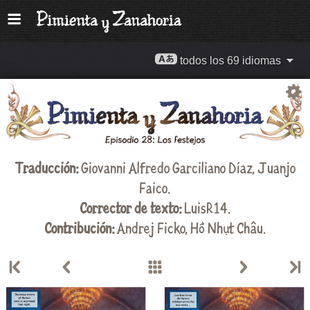
todos los 69 idiomas
Traducción:
Giovanni Alfredo Garciliano Díaz
,
Juanjo
Faico
.
Corrector de texto:
LuisR14.
Contribución:
Andrej Ficko
,
Hồ Nhựt Châu
.