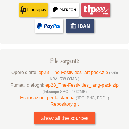
File sorgenti:
Opere d'arte:
ep28_The-Festivities_art-pack.zip
(Krita
KRA, 598.06MB )
Fumetti dialoghi:
ep28_The-Festivities_lang-pack.zip
(Inkscape SVG, 20.32MB)
Esportazioni per la stampa
(JPG, PNG, PDF...)
Repository git
Show all the sources