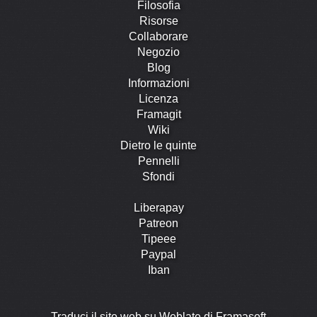
Filosofia
Risorse
Collaborare
Negozio
Blog
Informazioni
Licenza
Framagit
Wiki
Dietro le quinte
Pennelli
Sfondi
Liberapay
Patreon
Tipeee
Paypal
Iban
Traduci il sito web su Weblate di Framasoft