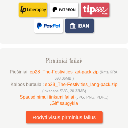
Pirminiai failai:
Piešiniai:
ep28_The-Festivities_art-pack.zip
(Krita KRA,
598.06MB )
Kalbos burbulai:
ep28_The-Festivities_lang-pack.zip
(Inkscape SVG, 20.32MB)
Spausdinimui tinkami failai
(JPG, PNG, PDF...)
„Git“ saugykla
Rodyti visus pirminius failus