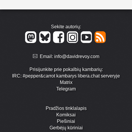
Sekite autorių:
Email:
info@davidrevoy.com
Prisijunkite prie pokalbių kambarių:
IRC: #pepper&carrot kambarys libera.chat serveryje
Matrix
Telegram
Pradžios tinklalapis
Komiksai
Piešiniai
Gerbėjų kūriniai