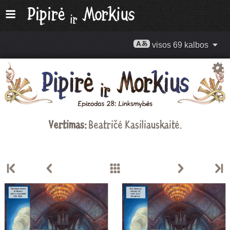
visos 69 kalbos
Vertimas:
Beatričė Kasiliauskaitė
.