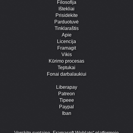
Filosofija
Ištekliai
Prisidėkite
Parduotuvė
Tinklaraštis
Apie
Licencija
Framagit
Vikis
Kūrimo procesas
Teptukai
Fonai darbalaukiui
Liberapay
Patreon
Tipeee
Paypal
Iban
Verskite svetainę „Framasoft Weblate“ platformoje