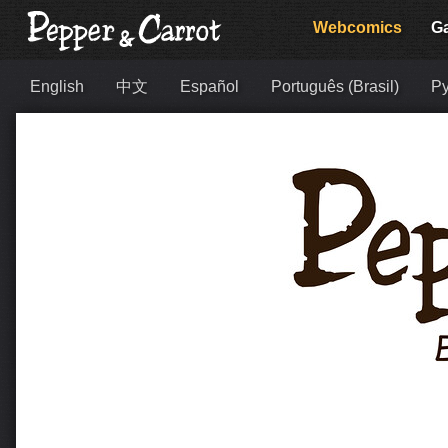
Webcomics
Ga
English
中文
Español
Português (Brasil)
Ру