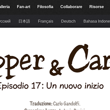
lleria
Fan-art
Filosofia
Collaborare
Risorse
сский
日本語
Français
Deutsch
Bahasa Indone
Traduzione:
Carlo Gandolfi
.