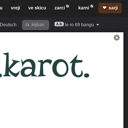
mu
vreji
ve skicu
zarci
karni
sarji
Deutsch
la .lojban.
le ro 69 bangu