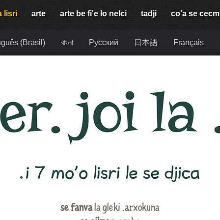
 lisri
arte
arte be fi'e lo nelci
tadji
co'a se cec
guês (Brasil)
বাংলা
Русский
日本語
Français
se fanva
la gleki .arxokuna