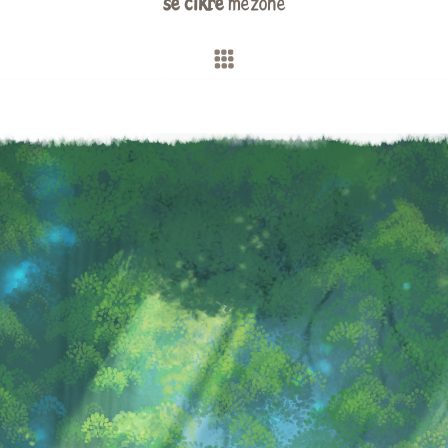
se cikre
mezohe