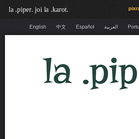
pixra
English
中文
Español
العربية
Portu